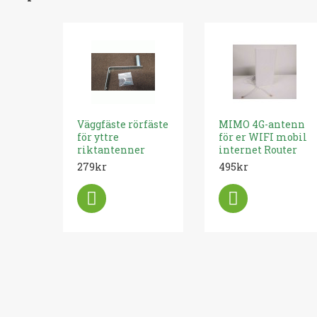
Väggfäste rörfäste
MIMO 4G-antenn
för yttre
för er WIFI mobil
riktantenner
internet Router
279kr
495kr