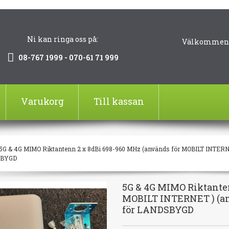
Ni kan ringa oss på:
Välkommen!
08-767 1999 - 070-61 71 999
Varukorg
Till kassan
5G & 4G MIMO Riktantenn 2 x 8dBi 698-960 MHz (används för MOBILT INTERNE
SBYGD
5G & 4G MIMO Riktanten
MOBILT INTERNET ) (an
för LANDSBYGD