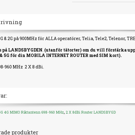
krivning
 3G & 2G på 900MHz för ALLA operatörer, Telia, Tele2, Telenor, T
s på LANDSBYGDEN
.
(utanför tätorter) om du vill förstärka 
4G & 5G för din MOBILA INTERNET ROUTER med SIM kort).
8-960 MHz 2 X 8 dBi.
ar:
,
5G 4G MIMO Riktantenn 698-960 MHz
2 X 8dBi Router LANDSBYGD
rade produkter