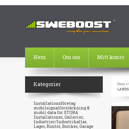
Hem
Om oss
Mitt konto
Kategorier
»
Hem
LAND
Installationsföretag
mobilsignalförstärkning &
mobil data för STORA
Installationer, Gallerior,
Industrier/Industrihallar,
Lager, Kontor, Butiker, Garage