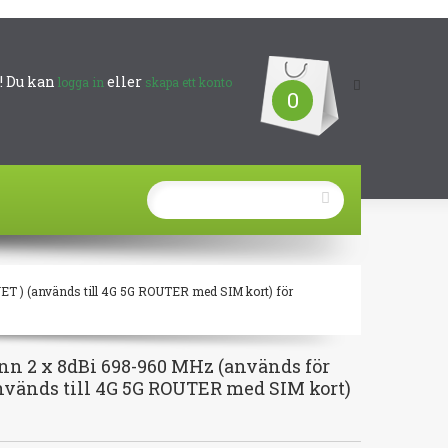
 Du kan
eller
logga in
skapa ett konto
0
T ) (används till 4G 5G ROUTER med SIM kort) för
n 2 x 8dBi 698-960 MHz (används för
vänds till 4G 5G ROUTER med SIM kort)