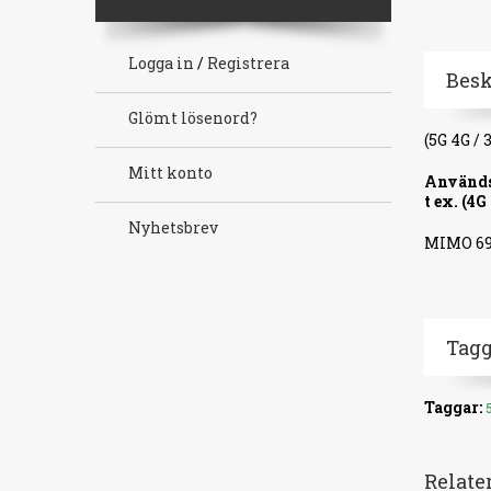
Logga in
/
Registrera
Bes
Glömt lösenord?
(5G 4G /
Mitt konto
Använd
t ex. (
Nyhetsbrev
MIMO 69
Tagg
Taggar:
Relate