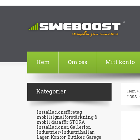
Hem
Om oss
Mitt konto
Kategorier
»
Hem
LOSS -0
Installationsföretag
mobilsignalförstärkning &
mobil data för STORA
Installationer, Gallerior,
Industrier/Industrihallar,
Lager, Kontor, Butiker, Garage