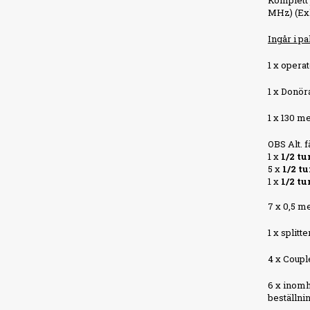
Komplett 
MHz) (Ex
Ingår i pa
1 x oper
1 x Donör
1 x 130 m
OBS Alt. 
1 x
1/2 t
5 x
1/2 t
1 x
1/2 t
7 x 0,5 m
1 x split
4 x Coupl
6 x inomh
beställni