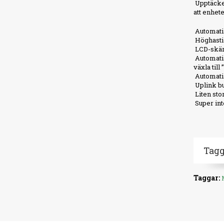
Upptäcker
att enhet
Automatis
Höghastig
LCD-skärm
Automatis
växla till
Automatis
Uplink bu
Liten sto
Super int
Tagg
Taggar: