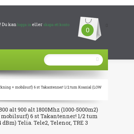
 Du kan
eller
logga in
skapa ett konto
0
kning + mobilsurf) 6 st Takantenner! 1/2 tum Koaxial (LOW
00 alt 900 alt 1800Mhz (1000-5000m2)
mobilsurf) 6 st Takantenner! 1/2 tum
 dBm) Telia. Tele2, Telenor, TRE 3