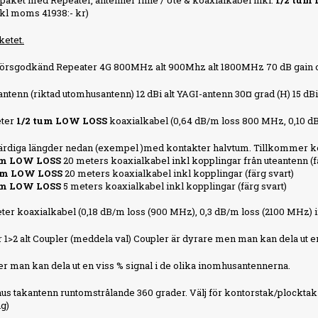
paket med Repeater, antenner Inne / Ute & koaxialkabel inkl.
1/2 tum
kl moms 41938:- kr)
ketet.
atörsgodkänd Repeater 4G 800MHz alt 900Mhz alt 1800MHz 70 dB gain 
antenn (riktad utomhusantenn) 12 dBi alt YAGI-antenn 30¤ grad (H) 15 d
eter
1/2 tum LOW LOSS
koaxialkabel (0,64 dB/m loss 800 MHz, 0,10 d
färdiga längder nedan (exempel )med kontakter halvtum. Tillkommer kos
um
LOW LOSS
20
meters koaxialkabel inkl kopplingar från uteantenn (f
um
LOW LOSS
20 meters koaxialkabel inkl kopplingar (färg svart)
um
LOW LOSS
5 meters koaxialkabel inkl kopplingar (färg svart)
eter koaxialkabel (0,18 dB/m loss (900 MHz), 0,3 dB/m loss (2100 MHz) in
ter 1>2 alt Coupler (meddela val) Coupler är dyrare men man kan dela ut 
er man kan dela ut en viss % signal i de olika inomhusantennerna.
us takantenn runtomstrålande 360 grader. Välj för kontorstak/plocktak a
ng)