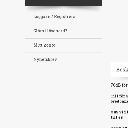
Logga in
/
Registrera
Glömt lösenord?
Mitt konto
Nyhetsbrev
Bes
70dB för
Till för
bredband
OBS vid 
till er!