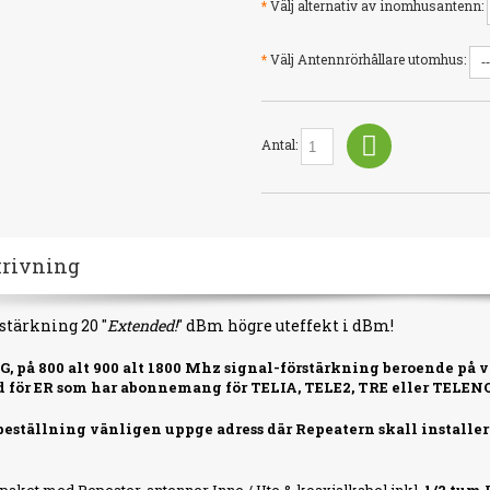
*
Välj alternativ av inomhusantenn:
*
Välj Antennrörhållare utomhus:
Antal:
krivning
stärkning 20 "
Extended!
" dBm högre uteffekt i dBm!
 4G, på 800 alt 900 alt 1800 Mhz signal-förstärkning beroende på 
 för ER som har abonnemang för TELIA, TELE2, TRE eller TELEN
beställning vänligen uppge adress där Repeatern skall installera