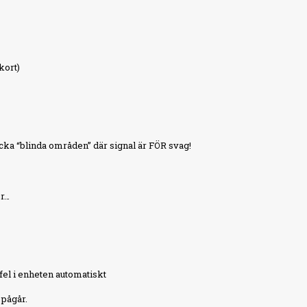
kort)
täcka “blinda områden” där signal är FÖR svag!
er…
fel i enheten automatiskt
pågår.