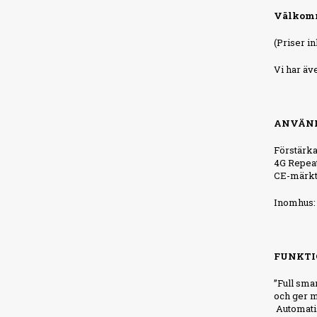
Välkom
(Priser i
Vi har äv
ANVÄND
Förstärka
4G Repeat
CE-märkt
Inomhus: F
FUNKTI
”Full sma
och ger m
Automatis