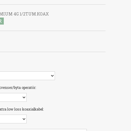
MIUM 4G 1/2TUM.KOAX
R
venser/byta operatör:
tra low loss koaxialkabel: