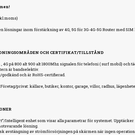
men!
nkl.moms)
en lösningar inom förstärkning av 4G, 5G för 3G-4G-5G Router med SIM 
NINGSOMRÅDEN OCH CERTIFIKAT/TILLSTÅND
 , 4G på 800 alt 900 alt 1800Mhz signalen för telefoni ( surf mobil) och 
ern är bandselektiv.
/godkänd och är RoHS-certifierad.
öretag/privat: källare, butiker, kontor, garage, villor, radhus, lägenhet
ONER
rt”/Intelligent enhet som visar alla parametrar för systemet. Upptäcker 
otsvarande lösning.
k avstängning av strömförsörjningen på skärmen när ingen operation 