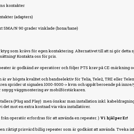
tums kontakter
ntakter (adapters)
kt SMA/N 90 grader vinklade (hona/hane)
ktyg som krävs för egen kontaktering. Alternativet till att ni gör detta sj
sättning! Kontakta oss för pris.
eater är godkänd av operatörer och följer PTS krav på CE-märkning 
 är av högsta kvalitet och bandselektiv för Telia, Tele2, TRE eller Tele
ren sprider ut signalen 1000-5000-> kvm och uppåt beroende på innre/yt
r snygg väggmontering av mobilförstärkaren.
installera (Plug and Play) men önskar man installation inkl. kabeldragnin
i det mot en extra kostnad via våra installatörer.
d från operatör erfordras för att använda en repeater. )
Vi hjälper Er!
a en riktigt prisvärd billig repeater som är godkänt att använda. Tveka i