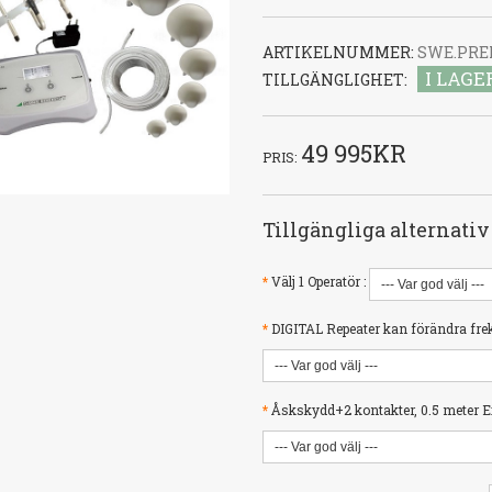
ARTIKELNUMMER:
SWE.PRE
I LAGE
TILLGÄNGLIGHET:
49 995KR
PRIS:
Tillgängliga alternativ
*
Välj 1 Operatör :
*
DIGITAL Repeater kan förändra frek
*
Åskskydd+2 kontakter, 0.5 meter Ex