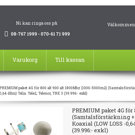
Ni kan ringa oss på:
Välkommen!
08-767 1999 - 070-61 71 999
Varukorg
Till kassan
PREMIUM paket 4G för 800 alt 900 alt 1800Mhz (1000-5000m2) (Samtalsförstär
,64 dBm) Telia. Tele2, Telenor, TRE 3 (39.996:- exkl)
PREMIUM paket 4G för 8
(Samtalsförstärkning + 
Koaxial (LOW LOSS -0,64
(39.996:- exkl)