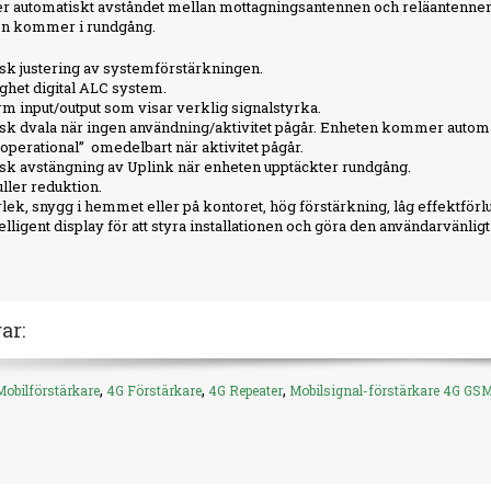
 automatiskt avståndet mellan mottagningsantennen och reläantennen,
en kommer i rundgång.
k justering av systemförstärkningen.
het digital ALC system.
 input/output som visar verklig signalstyrka.
k dvala när ingen användning/aktivitet pågår. Enheten kommer autom
 ”operational” omedelbart när aktivitet pågår.
k avstängning av Uplink när enheten upptäckter rundgång.
ller reduktion.
rlek, snygg i hemmet eller på kontoret, hög förstärkning, låg effektförlu
elligent display för att styra installationen och göra den användarvänligt
ar:
,
,
,
Mobilförstärkare
4G Förstärkare
4G Repeater
Mobilsignal-förstärkare 4G GSM