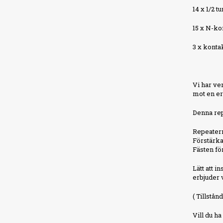
14 x 1/2 
15 x N-ko
3 x konta
Vi har ver
mot en er
Denna rep
Repeatern
Förstärka
Fästen fö
Lätt att 
erbjuder v
( Tillstån
Vill du h