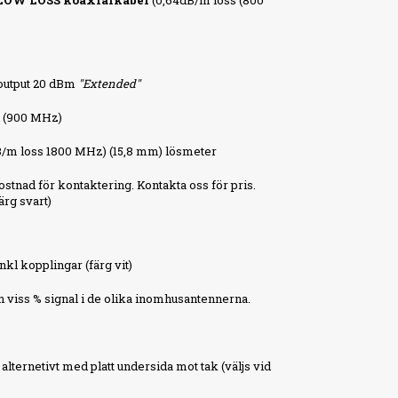
LOW LOSS koaxialkabel
(0,64dB/m loss (800
output 20 dBm
"Extended"
Bi (900 MHz)
B/m loss 1800 MHz) (15,8 mm) lösmeter
tnad för kontaktering. Kontakta oss för pris.
ärg svart)
kl kopplingar (färg vit)
en viss % signal i de olika inomhusantennerna.
lternetivt med platt undersida mot tak (väljs vid