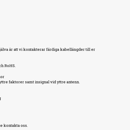
älva är att vi kontakterar färdiga kabellängder till er
och RoHS.
nor
tre faktorer samt insignal vid yttre antenn.
g
nte kontakta oss.