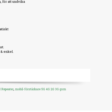
 för att undvika
atiskt
st.
 & enkel.
,
 Repeater
mobil-förstärkare 5G 4G 2G 3G gsm