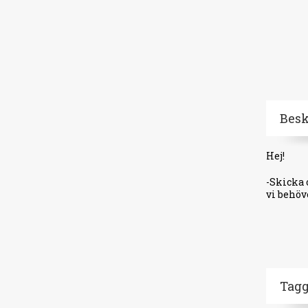
Bes
Hej!
-Skicka 
vi behöv
Tagg