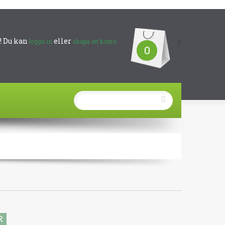
 Du kan
eller
logga in
skapa ett konto
0
R