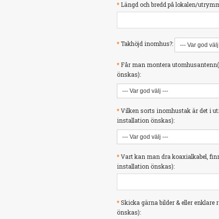
*
Längd och bredd på lokalen/utrymmet
*
Takhöjd inomhus?:
*
Får man montera utomhusantenn(er) p
önskas):
*
Vilken sorts inomhustak är det i utr
installation önskas):
*
Vart kan man dra koaxialkabel, finns 
installation önskas):
*
Skicka gärna bilder & eller enklare 
önskas):