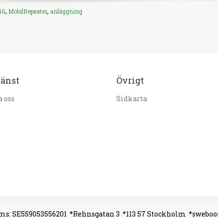
,
,
4G
MobilRepeater
anläggning
änst
Övrigt
 oss
Sidkarta
s: SE559053556201
*Rehnsgatan 3
*113 57 Stockholm
*sweboos