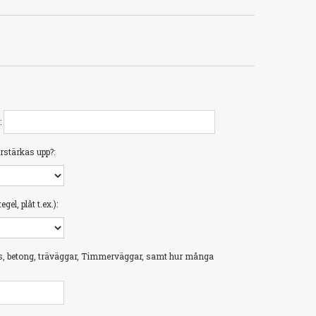
:
rstärkas upp?:
el, plåt t.ex.):
s, betong, träväggar, Timmerväggar, samt hur många