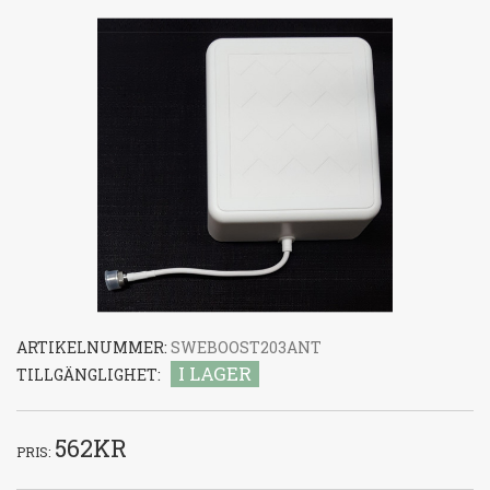
ARTIKELNUMMER:
SWEBOOST203ANT
I LAGER
TILLGÄNGLIGHET:
562KR
PRIS: