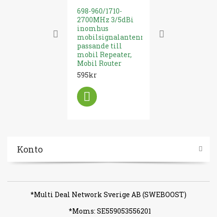
698-960/1710-
N Koppling 
2700MHz 3/5dBi
SMA (hona)
inomhus
Adapter
mobilsignalantenn
ytterantenn
passande till
89kr
mobil Repeater,
Mobil Router
595kr
Konto
*Multi Deal Network Sverige AB (SWEBOOST)
*Moms: SE559053556201