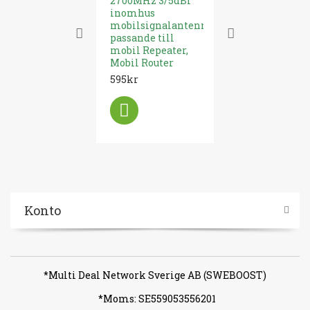
2700MHz 3/5dBi
meter till 3
inomhus
Repeater,Mo
mobilsignalantenn
Internet-Rou
passande till
GSM och 4G 
mobil Repeater,
Ohm)
Mobil Router
349kr
595kr
Konto
*Multi Deal Network Sverige AB (SWEBOOST)
*Moms: SE559053556201