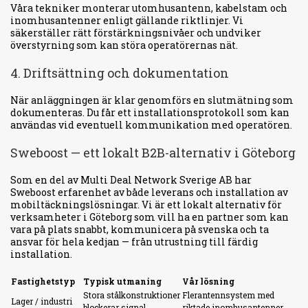
Våra tekniker monterar utomhusantenn, kabelstam och
inomhusantenner enligt gällande riktlinjer. Vi
säkerställer rätt förstärkningsnivåer och undviker
överstyrning som kan störa operatörernas nät.
4. Driftsättning och dokumentation
När anläggningen är klar genomförs en slutmätning som
dokumenteras. Du får ett installationsprotokoll som kan
användas vid eventuell kommunikation med operatören.
Sweboost — ett lokalt B2B-alternativ i Göteborg
Som en del av Multi Deal Network Sverige AB har
Sweboost erfarenhet av både leverans och installation av
mobiltäckningslösningar. Vi är ett lokalt alternativ för
verksamheter i Göteborg som vill ha en partner som kan
vara på plats snabbt, kommunicera på svenska och ta
ansvar för hela kedjan — från utrustning till färdig
installation.
Fastighetstyp
Typisk utmaning
Vår lösning
Stora stålkonstruktioner
Flerantennsystem med
Lager / industri
blockerar signal
riktade inomhusantenner