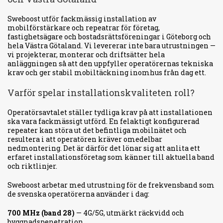
Sweboost utför fackmässig installation av
mobilförstärkare och repeatrar för företag,
fastighetsägare och bostadsrättsföreningar i Göteborg och
hela Västra Götaland. Vi levererar inte bara utrustningen —
vi projekterar, monterar och driftsätter hela
anläggningen så att den uppfyller operatörernas tekniska
krav och ger stabil mobiltäckning inomhus från dag ett.
Varför spelar installationskvaliteten roll?
Operatörsavtalet ställer tydliga krav på att installationen
ska vara fackmässigt utförd. En felaktigt konfigurerad
repeater kan störa ut det befintliga mobilnätet och
resultera i att operatören kräver omedelbar
nedmontering. Det är därför det lönar sig att anlita ett
erfaret installationsföretag som känner till aktuella band
och riktlinjer.
Sweboost arbetar med utrustning för de frekvensband som
de svenska operatörerna använder i dag:
700 MHz (band 28)
— 4G/5G, utmärkt räckvidd och
byggnadspenetration