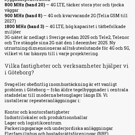
800 MHz (band 20)
— 4G LTE, täcker stora ytor och tjocka
väggar
900 MHz (band 8)
— 4G och kvarvarande 2G (Telia GSM till
2027)
1800 MHz (band 3)
— 4G LTE, hög kapacitet i tätbefolkade
miljöer
3G-nätet är nedlagt i Sverige sedan 2025 och Tele2, Telenor
och Tre stängde sina 2G-nät den 1 december 2025. Ny
utrustning dimensioneras alltså uteslutande för 4G och 5G,
vilket vi tar hänsyn till i varje projektering.
Vilka fastigheter och verksamheter hjälper vi
i Göteborg?
Svag eller obefintlig inomhustäckning är ett vanligt
problem i Göteborg — från äldre tegelbyggnader i centrala
stadsdelar till moderna betonglager längs E6. Vi
installerar repeateranläggningar i:
Kontor och kontorsfastigheter
Industrilokaler och produktionshallar
Lager och logistikcentrum
Parkeringsgarage och underjordiska anläggningar
Flerfamiljshus och bostadsrättsföreningar (BRF)