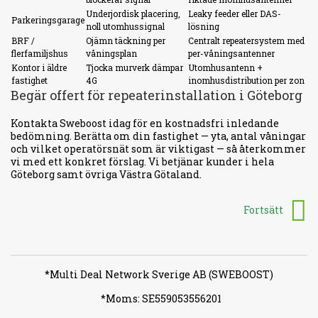
Underjordisk placering,
Leaky feeder eller DAS-
Parkeringsgarage
noll utomhussignal
lösning
BRF /
Ojämn täckning per
Centralt repeatersystem med
flerfamiljshus
våningsplan
per-våningsantenner
Kontor i äldre
Tjocka murverk dämpar
Utomhusantenn +
fastighet
4G
inomhusdistribution per zon
Begär offert för repeaterinstallation i Göteborg
Kontakta Sweboost idag för en kostnadsfri inledande
bedömning. Berätta om din fastighet — yta, antal våningar
och vilket operatörsnät som är viktigast — så återkommer
vi med ett konkret förslag. Vi betjänar kunder i hela
Göteborg samt övriga Västra Götaland.
Fortsätt
*Multi Deal Network Sverige AB (SWEBOOST)
*Moms: SE559053556201