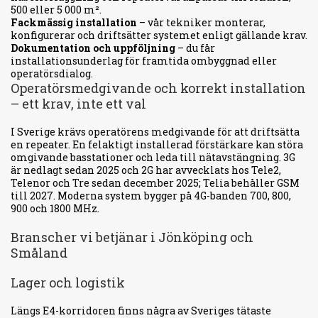
500 eller 5 000 m².
Fackmässig installation
– vår tekniker monterar,
konfigurerar och driftsätter systemet enligt gällande krav.
Dokumentation och uppföljning
– du får
installationsunderlag för framtida ombyggnad eller
operatörsdialog.
Operatörsmedgivande och korrekt installation
– ett krav, inte ett val
I Sverige krävs operatörens medgivande för att driftsätta
en repeater. En felaktigt installerad förstärkare kan störa
omgivande basstationer och leda till nätavstängning. 3G
är nedlagt sedan 2025 och 2G har avvecklats hos Tele2,
Telenor och Tre sedan december 2025; Telia behåller GSM
till 2027. Moderna system bygger på 4G-banden 700, 800,
900 och 1800 MHz.
Branscher vi betjänar i Jönköping och
Småland
Lager och logistik
Längs E4-korridoren finns några av Sveriges tätaste