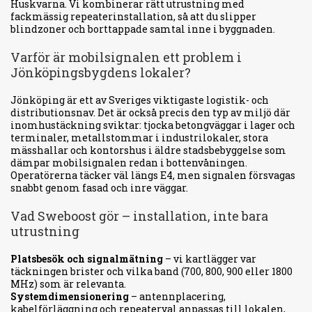
Huskvarna. Vi kombinerar rätt utrustning med
fackmässig repeaterinstallation, så att du slipper
blindzoner och borttappade samtal inne i byggnaden.
Varför är mobilsignalen ett problem i
Jönköpingsbygdens lokaler?
Jönköping är ett av Sveriges viktigaste logistik- och
distributionsnav. Det är också precis den typ av miljö där
inomhustäckning sviktar: tjocka betongväggar i lager och
terminaler, metallstommar i industrilokaler, stora
mässhallar och kontorshus i äldre stadsbebyggelse som
dämpar mobilsignalen redan i bottenvåningen.
Operatörerna täcker väl längs E4, men signalen försvagas
snabbt genom fasad och inre väggar.
Vad Sweboost gör – installation, inte bara
utrustning
Platsbesök och signalmätning
– vi kartlägger var
täckningen brister och vilka band (700, 800, 900 eller 1800
MHz) som är relevanta.
Systemdimensionering
– antennplacering,
kabelförläggning och repeaterval anpassas till lokalen,